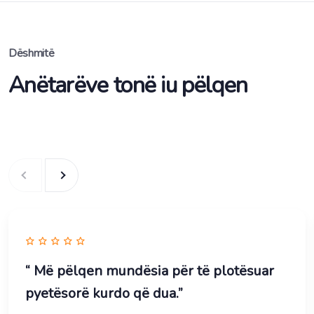
Dëshmitë
Anëtarëve tonë iu pëlqen
“ Më pëlqen mundësia për të plotësuar
pyetësorë kurdo që dua.”