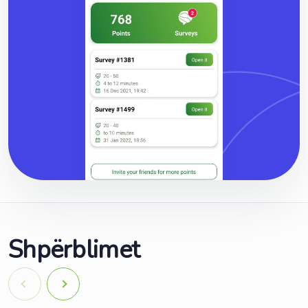
S
h
p
ë
r
b
l
i
m
e
t