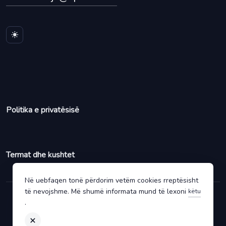
Politika e privatësisë
Termat dhe kushtet
Në uebfaqen tonë përdorim vetëm cookies rreptësisht
të nevojshme. Më shumë informata mund të lexoni
këtu
.