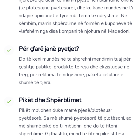
(të plotësojnë pyetësorë), dhe ku kanë mundësinë t'i
ndajnë opinionet e tyre mbi tema të ndryshme. Në
këmbim, marrin shpërblime në formën e kuponëve të
vlefshëm nga disa kompani të njohura në Maqedoni.
Për çfarë janë pyetjet?
Do të keni mundësinë ta shprehni mendimin tuaj për
çështje publike, produkte të reja dhe ekzistuese në
treg, për reklama të ndryshme, paketa celulare e
shumë të tjera.
Pikët dhe Shpërblimet
Pikët mblidhen duke marrë pjesë/plotësuar
pyetësorë. Sa më shumë pyetësorë të plotësoni, aq
më shumë pikë do t'i mblidhni dhe do të fitoni
shpërblime. Gjithashtu, mund të fitoni pikë shtesë