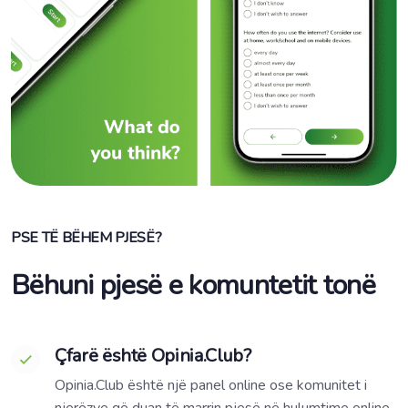
PSE TË BËHEM PJESË?
Bëhuni pjesë e komuntetit tonë
Çfarë është Opinia.Club?
Opinia.Club është një panel online ose komunitet i
njerëzve që duan të marrin pjesë në hulumtime online