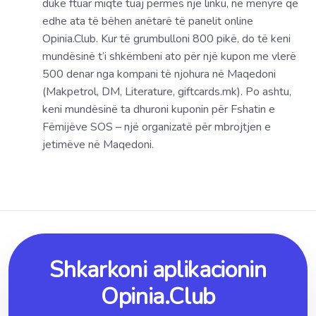
duke ftuar miqtë tuaj përmes një linku, në mënyrë që
edhe ata të bëhen anëtarë të panelit online
Opinia.Club. Kur të grumbulloni 800 pikë, do të keni
mundësinë t’i shkëmbeni ato për një kupon me vlerë
500 denar nga kompani të njohura në Maqedoni
(Makpetrol, DM, Literature, giftcards.mk). Po ashtu,
keni mundësinë ta dhuroni kuponin për Fshatin e
Fëmijëve SOS – një organizatë për mbrojtjen e
jetimëve në Maqedoni.
Shkarkoni aplikacionin
Opinia.Club